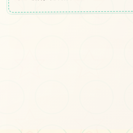
#极品建模
#视觉3D
#欧美SLG
立即体验
～
免费完整版游戏