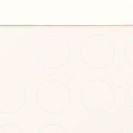
🔓
🗓️
开始游戏
特色玩法