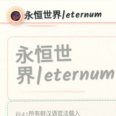
永恒世界|eternum
永
恒
世
界|eternu
m
V0.8.5,所有鲜汉语官法载入