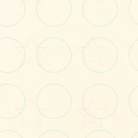
💡
No.1
～