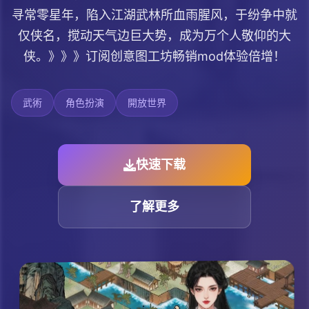
寻常零星年，陷入江湖武林所血雨腥风，于纷争中就
仅侠名，搅动天气边巨大势，成为万个人敬仰的大
侠。》》》订阅创意图工坊畅销mod体验倍增！
武術
角色扮演
開放世界
快速下载
了解更多