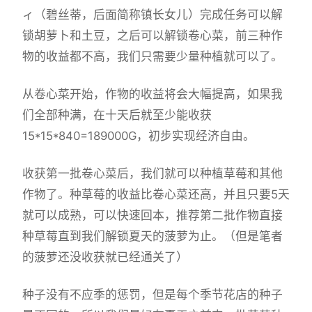
ィ（碧丝蒂，后面简称镇长女儿）完成任务可以解
锁胡萝卜和土豆，之后可以解锁卷心菜，前三种作
物的收益都不高，我们只需要少量种植就可以了。
从卷心菜开始，作物的收益将会大幅提高，如果我
们全部种满，在十天后就至少能收获
15*15*840=189000G，初步实现经济自由。
收获第一批卷心菜后，我们就可以种植草莓和其他
作物了。种草莓的收益比卷心菜还高，并且只要5天
就可以成熟，可以快速回本，推荐第二批作物直接
种草莓直到我们解锁夏天的菠萝为止。（但是笔者
的菠萝还没收获就已经通关了）
种子没有不应季的惩罚，但是每个季节花店的种子