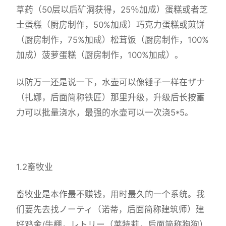
草药（50层以后矿洞获得，25％加成）蛋糕或者芝
士蛋糕（厨房制作，50%加成）巧克力蛋糕或煎饼
（厨房制作，75%加成）松茸饭（厨房制作，100%
加成）菠萝蛋糕（厨房制作，100%加成）。
以防万一还是说一下，水壶可以像锤子一样在ザナ
（扎娜，后面简称铁匠）那里升级，升级后长按蓄
力可以批量浇水，最强的水壶可以一次浇5*5。
1.2畜牧业
畜牧业是本作最不赚钱，用时最久的一个系统。我
们要先去找ノーティ（诺蒂，后面简称建筑师）建
好鸡舍/牛棚，レトリー（莱特莉，后面简称狗狗）