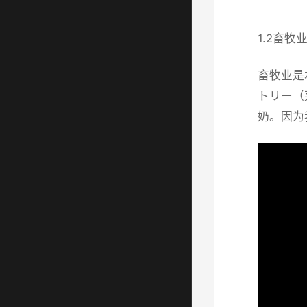
1.2畜牧
畜牧业是
トリー（
奶。因为