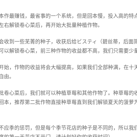
本作最赚钱，最省事的一个系统，但是回本慢，投入高的特
左右解锁卷心菜后，再开始大批量种植作物。
会收到一些芜菁的种子，收获后给ビスティ（碧丝蒂，后面
可以解锁卷心菜，前三种作物的收益都不高，我们只需要少
开始，作物的收益将会大幅提高，如果我们全部种满，在十天后就至少
自由。
批卷心菜后，我们就可以种植草莓和其他作物了。种草莓的
回本，推荐第二批作物直接种草莓直到我们解锁夏天的菠萝
不应季的惩罚，但是每个季节花店的种子是不同的，所以我们
度的第一天花店不开门，请计划好你的收获时间）