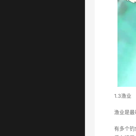
1.3渔业
渔业是最
有多个钓