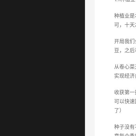
种植业是
可，十天
开局我们
豆，之后
从卷心菜
实现经济
收获第一
可以快速
了）
种子没有
意每个季