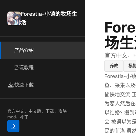
Forestia-小镇的牧场生
For
活
场生
产品介绍
官方中文，
养成
模
游玩教程
Foresti
快速下载
鱼、采集以及
愉快地交流 
为恋人然后在
官方中文，中文版，下载，攻略，
以结婚? 搬
mod，补丁
会 被误以为
民的菲洛 虽