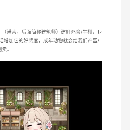
（诺蒂，后面简称建筑师）建好鸡舍/牛棚，レ
话增加它的好感度，成年动物就会给我们产蛋/
别卖。