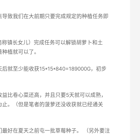
点导致我们在大前期只要完成规定的种植任务即
简称镇长女儿）完成任务可以解锁胡萝卜和土
量种植就可以了。
能收获15*15*840=189000G，初步
收益比卷心菜还高，并且只要5天就可以成熟，
为止。（但是笔者的菠萝还没收获就已经通关
最好在夏天之前屯一批草莓种子。 （另外要注