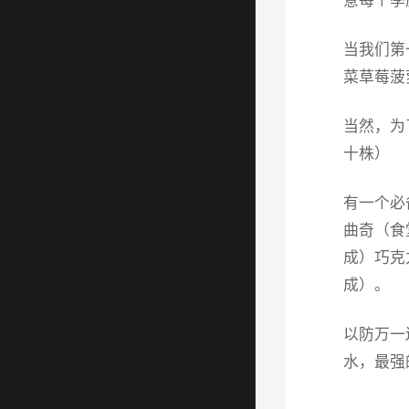
当我们第
菜草莓菠
当然，为
十株）
有一个必
曲奇（食
成）巧克
成）。
以防万一
水，最强