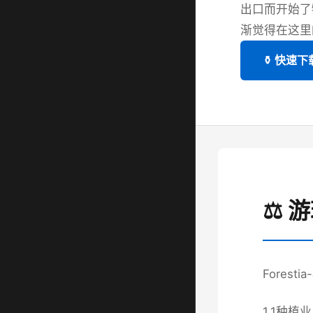
出口而开始了
渐觉得在这里
⚱️ 快速下
⚖️ 
Fores
1.1种植业