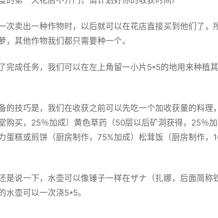
一次卖出一种作物时，以后就可以在花店直接买到他们了，
萝，其他作物我们都只需要种一个。
了完成任务，我们可以在左上角留一小片5*5的地用来种植
备的技巧是，我们在收获之前可以先吃一个加收获量的料理
堂购买，25％加成）黄色草药（50层以后矿洞获得，25％
力蛋糕或煎饼（厨房制作，75%加成）松茸饭（厨房制作，10
还是说一下，水壶可以像锤子一样在ザナ（扎娜，后面简称
的水壶可以一次浇5*5。