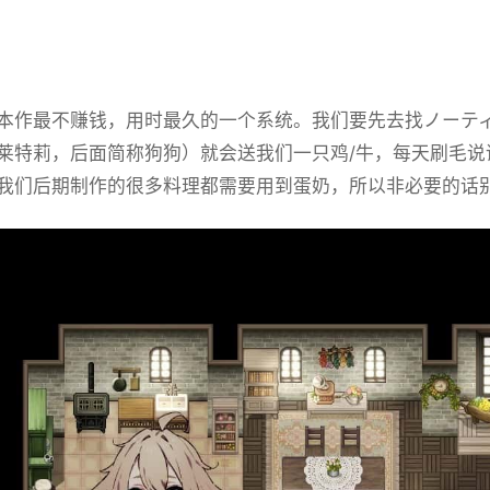
业
本作最不赚钱，用时最久的一个系统。我们要先去找ノーティ
莱特莉，后面简称狗狗）就会送我们一只鸡/牛，每天刷毛说
我们后期制作的很多料理都需要用到蛋奶，所以非必要的话