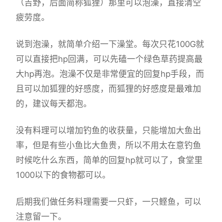
（吉野，后面简称狐狸）那里可以泡澡，直接清空
疲劳度。
说到泡澡，就简单介绍一下澡堂。每次只花100G就
可以直接把hp回满，可以先磕一个绿色草药提高最
大hp再泡。泡澡不仅是非常便宜的回复hp手段，而
且可以加狐狸的好感度，而狐狸的好感度是最难加
的，建议每天都泡。
没有料理可以增加钓鱼的收获量，只能增加大鱼出
率，但是有些小鱼比大鱼贵，所以不用太在意钓鱼
时候吃什么东西，简单的回复hp就可以了，食堂里
1000以下的食物都可以。
后期我们做任务料理需要一只虾，一只鲣鱼，可以
注意留一下。