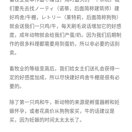
们要先去找ノーティ（诺蒂，后面简称建筑师）建
好鸡舍/牛棚，レトリー（莱特莉，后面简称狗狗）
就会送我们一只鸡/牛，每天刷毛说话增加它的好感
度，成年动物就会给我们产蛋/奶。因为我们后期制
作的很多料理都需要用到蛋奶，所以非必要的话别
卖。
畜牧业的等级变高后，我们给女主们送礼会获得一
定的好感度加成，所以尽快建好鸡舍牛棚是很有必
要的。
除了第一只鸡和牛，新动物的来源是孵蛋器孵和妊
娠怀孕，或者花高价从狗狗家买，牛的话建议是
买，因为妊娠的时间太太太长了。