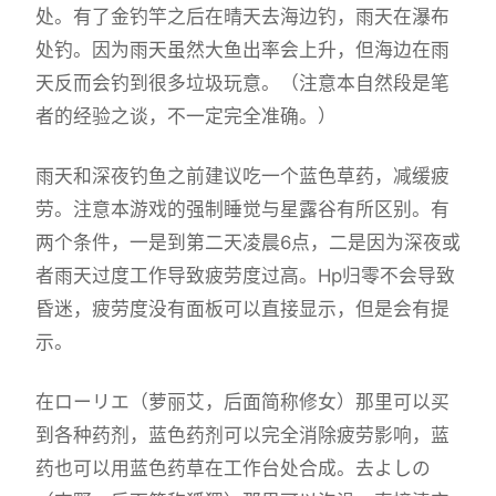
处。有了金钓竿之后在晴天去海边钓，雨天在瀑布
处钓。因为雨天虽然大鱼出率会上升，但海边在雨
天反而会钓到很多垃圾玩意。（注意本自然段是笔
者的经验之谈，不一定完全准确。）
雨天和深夜钓鱼之前建议吃一个蓝色草药，减缓疲
劳。注意本游戏的强制睡觉与星露谷有所区别。有
两个条件，一是到第二天凌晨6点，二是因为深夜或
者雨天过度工作导致疲劳度过高。Hp归零不会导致
昏迷，疲劳度没有面板可以直接显示，但是会有提
示。
在ローリエ（萝丽艾，后面简称修女）那里可以买
到各种药剂，蓝色药剂可以完全消除疲劳影响，蓝
药也可以用蓝色药草在工作台处合成。去よしの