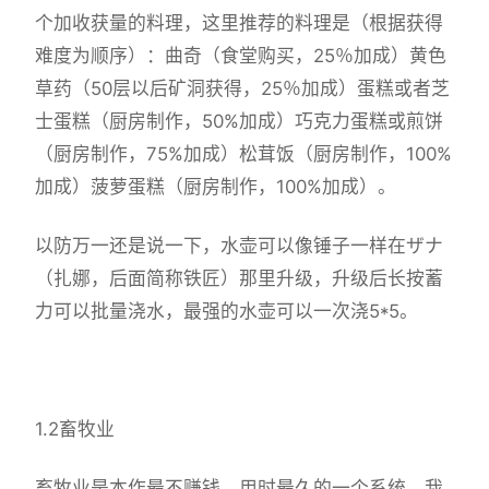
个加收获量的料理，这里推荐的料理是（根据获得
难度为顺序）：曲奇（食堂购买，25％加成）黄色
草药（50层以后矿洞获得，25％加成）蛋糕或者芝
士蛋糕（厨房制作，50%加成）巧克力蛋糕或煎饼
（厨房制作，75%加成）松茸饭（厨房制作，100%
加成）菠萝蛋糕（厨房制作，100%加成）。
以防万一还是说一下，水壶可以像锤子一样在ザナ
（扎娜，后面简称铁匠）那里升级，升级后长按蓄
力可以批量浇水，最强的水壶可以一次浇5*5。
1.2畜牧业
畜牧业是本作最不赚钱，用时最久的一个系统。我