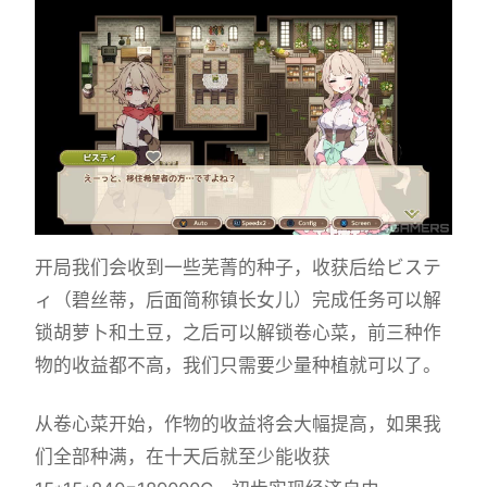
开局我们会收到一些芜菁的种子，收获后给ビステ
ィ（碧丝蒂，后面简称镇长女儿）完成任务可以解
锁胡萝卜和土豆，之后可以解锁卷心菜，前三种作
物的收益都不高，我们只需要少量种植就可以了。
从卷心菜开始，作物的收益将会大幅提高，如果我
们全部种满，在十天后就至少能收获