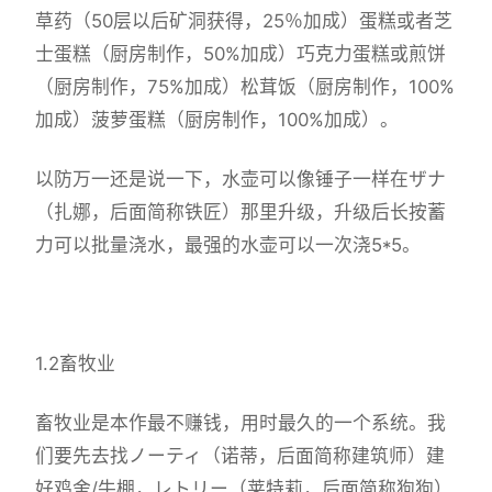
草药（50层以后矿洞获得，25％加成）蛋糕或者芝
士蛋糕（厨房制作，50%加成）巧克力蛋糕或煎饼
（厨房制作，75%加成）松茸饭（厨房制作，100%
加成）菠萝蛋糕（厨房制作，100%加成）。
以防万一还是说一下，水壶可以像锤子一样在ザナ
（扎娜，后面简称铁匠）那里升级，升级后长按蓄
力可以批量浇水，最强的水壶可以一次浇5*5。
1.2畜牧业
畜牧业是本作最不赚钱，用时最久的一个系统。我
们要先去找ノーティ（诺蒂，后面简称建筑师）建
好鸡舍/牛棚，レトリー（莱特莉，后面简称狗狗）