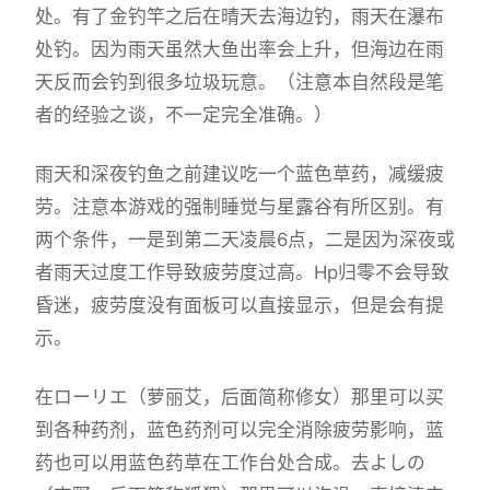
处。有了金钓竿之后在晴天去海边钓，雨天在瀑布
处钓。因为雨天虽然大鱼出率会上升，但海边在雨
天反而会钓到很多垃圾玩意。（注意本自然段是笔
者的经验之谈，不一定完全准确。）
雨天和深夜钓鱼之前建议吃一个蓝色草药，减缓疲
劳。注意本游戏的强制睡觉与星露谷有所区别。有
两个条件，一是到第二天凌晨6点，二是因为深夜或
者雨天过度工作导致疲劳度过高。Hp归零不会导致
昏迷，疲劳度没有面板可以直接显示，但是会有提
示。
在ローリエ（萝丽艾，后面简称修女）那里可以买
到各种药剂，蓝色药剂可以完全消除疲劳影响，蓝
药也可以用蓝色药草在工作台处合成。去よしの