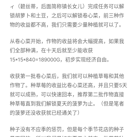
ィ（碧丝蒂，后面简称镇长女儿）完成任务可以解
锁胡萝卜和土豆，之后可以解锁卷心菜，前三种作
物的收益都不高，我们只需要少量种植就可以了。
从卷心菜开始，作物的收益将会大幅提高，如果我
们全部种满，在十天后就至少能收获
15*15*840=189000G，初步实现经济自由。
收获第一批卷心菜后，我们就可以种植草莓和其他
作物了。种草莓的收益比卷心菜还高，并且只要5天
就可以成熟，可以快速回本，推荐第二批作物直接
种草莓直到我们解锁夏天的菠萝为止。（但是笔者
的菠萝还没收获就已经通关了）
种子没有不应季的惩罚，但是每个季节花店的种子