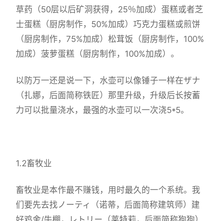
草药（50层以后矿洞获得，25％加成）蛋糕或者芝
士蛋糕（厨房制作，50%加成）巧克力蛋糕或煎饼
（厨房制作，75%加成）松茸饭（厨房制作，100%
加成）菠萝蛋糕（厨房制作，100%加成）。
以防万一还是说一下，水壶可以像锤子一样在ザナ
（扎娜，后面简称铁匠）那里升级，升级后长按蓄
力可以批量浇水，最强的水壶可以一次浇5*5。
1.2畜牧业
畜牧业是本作最不赚钱，用时最久的一个系统。我
们要先去找ノーティ（诺蒂，后面简称建筑师）建
好鸡舍/牛棚，レトリー（莱特莉，后面简称狗狗）