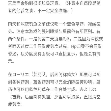
天反而会钓到很多垃圾玩意。（注意本自然段是笔
者的经验之谈，不一定完全准确。）
雨天和深夜钓鱼之前建议吃一个蓝色草药，减缓疲
劳。注意本游戏的强制睡觉与星露谷有所区别。有
两个条件，一是到第二天凌晨6点，二是因为深夜或
者雨天过度工作导致疲劳度过高。Hp归零不会导致
昏迷，疲劳度没有面板可以直接显示，但是会有提
示。
在ローリエ（萝丽艾，后面简称修女）那里可以买
到各种药剂，蓝色药剂可以完全消除疲劳影响，蓝
药也可以用蓝色药草在工作台处合成。去よしの
（吉野，后面简称狐狸）那里可以泡澡，直接清空
疲劳度。