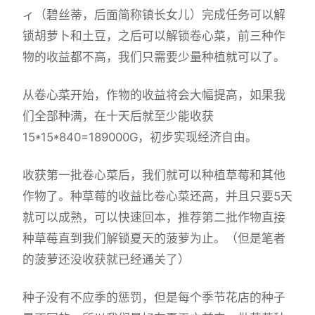
ィ（碧丝蒂，后面简称镇长女儿）完成任务可以解
锁胡萝卜和土豆，之后可以解锁卷心菜，前三种作
物的收益都不高，我们只需要少量种植就可以了。
从卷心菜开始，作物的收益将会大幅提高，如果我
们全部种满，在十天后就至少能收获
15*15*840=189000G，初步实现经济自由。
收获第一批卷心菜后，我们就可以种植草莓和其他
作物了。种草莓的收益比卷心菜还高，并且只要5天
就可以成熟，可以快速回本，推荐第二批作物直接
种草莓直到我们解锁夏天的菠萝为止。（但是笔者
的菠萝还没收获就已经通关了）
种子没有不应季的惩罚，但是每个季节花店的种子