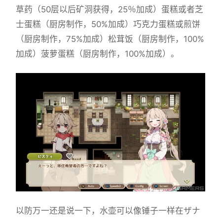
草药（50层以后矿洞获得，25％加成）蛋糕或者芝
士蛋糕（厨房制作，50%加成）巧克力蛋糕或煎饼
（厨房制作，75%加成）松茸饭（厨房制作，100%
加成）菠萝蛋糕（厨房制作，100%加成）。
以防万一还是说一下，水壶可以像锤子一样在ザナ