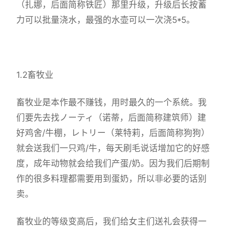
（扎娜，后面简称铁匠）那里升级，升级后长按蓄
力可以批量浇水，最强的水壶可以一次浇5*5。
1.2畜牧业
畜牧业是本作最不赚钱，用时最久的一个系统。我
们要先去找ノーティ（诺蒂，后面简称建筑师）建
好鸡舍/牛棚，レトリー（莱特莉，后面简称狗狗）
就会送我们一只鸡/牛，每天刷毛说话增加它的好感
度，成年动物就会给我们产蛋/奶。因为我们后期制
作的很多料理都需要用到蛋奶，所以非必要的话别
卖。
畜牧业的等级变高后，我们给女主们送礼会获得一