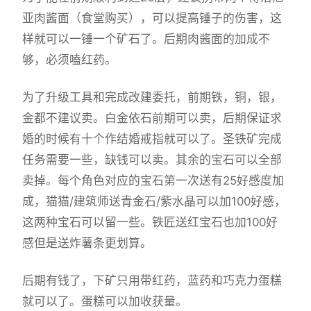
亚肉酱面（食堂购买），可以提高锤子的伤害，这
样就可以一锤一个矿石了。后期肉酱面的加成不
够，必须嗑红药。
为了升级工具和完成改建委托，前期铁，铜，银，
金都不建议卖。白金依石前期可以卖，后期保证求
婚的时候有十个作结婚戒指就可以了。圣铁矿完成
任务需要一些，缺钱可以卖。其余的宝石可以全部
卖掉。每个角色对应的宝石第一次送有25好感度加
成，猫猫/建筑师送青金石/紫水晶可以加100好感，
这两种宝石可以留一些。铁匠送红宝石也加100好
感但是送炸薯条更划算。
后期有钱了，下矿只用带红药，蓝药和巧克力蛋糕
就可以了。蛋糕可以加收获量。