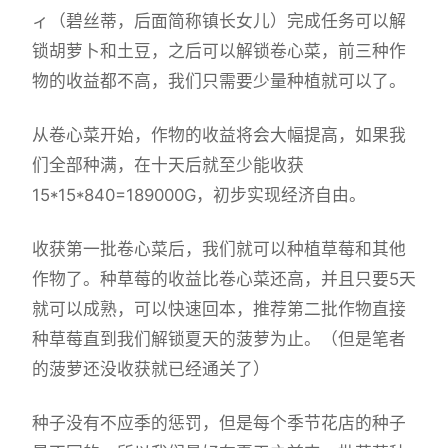
ィ（碧丝蒂，后面简称镇长女儿）完成任务可以解
锁胡萝卜和土豆，之后可以解锁卷心菜，前三种作
物的收益都不高，我们只需要少量种植就可以了。
从卷心菜开始，作物的收益将会大幅提高，如果我
们全部种满，在十天后就至少能收获
15*15*840=189000G，初步实现经济自由。
收获第一批卷心菜后，我们就可以种植草莓和其他
作物了。种草莓的收益比卷心菜还高，并且只要5天
就可以成熟，可以快速回本，推荐第二批作物直接
种草莓直到我们解锁夏天的菠萝为止。（但是笔者
的菠萝还没收获就已经通关了）
种子没有不应季的惩罚，但是每个季节花店的种子