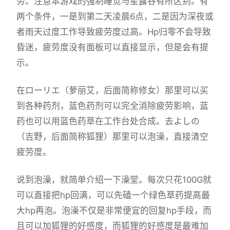
劳。注意本游戏的强制睡觉与星露谷有所区别。有
两个条件，一是到第二天凌晨6点，二是因为深夜或
者雨天过度工作导致疲劳度过高。Hp归零不会导致
昏迷，疲劳度没有面板可以直接显示，但是会有提
示。
在ローリエ（萝丽艾，后面简称修女）那里可以买
到各种药剂，蓝色药剂可以完全消除疲劳影响，蓝
药也可以用蓝色药草在工作台处合成。去よしの
（吉野，后面简称狐狸）那里可以泡澡，直接清空
疲劳度。
说到泡澡，就简单介绍一下澡堂。每次只花100G就
可以直接把hp回满，可以先磕一个绿色草药提高最
大hp再泡。泡澡不仅是非常便宜的回复hp手段，而
且可以加狐狸的好感度，而狐狸的好感度是最难加