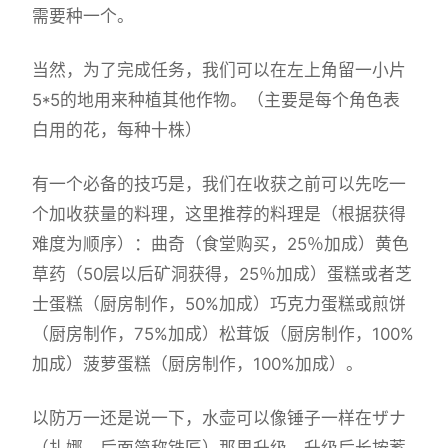
需要种一个。
当然，为了完成任务，我们可以在左上角留一小片
5*5的地用来种植其他作物。（主要是每个角色表
白用的花，每种十株）
有一个必备的技巧是，我们在收获之前可以先吃一
个加收获量的料理，这里推荐的料理是（根据获得
难度为顺序）：曲奇（食堂购买，25％加成）黄色
草药（50层以后矿洞获得，25％加成）蛋糕或者芝
士蛋糕（厨房制作，50%加成）巧克力蛋糕或煎饼
（厨房制作，75%加成）松茸饭（厨房制作，100%
加成）菠萝蛋糕（厨房制作，100%加成）。
以防万一还是说一下，水壶可以像锤子一样在ザナ
（扎娜，后面简称铁匠）那里升级，升级后长按蓄