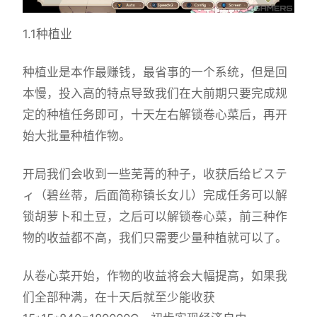
1.1种植业
种植业是本作最赚钱，最省事的一个系统，但是回
本慢，投入高的特点导致我们在大前期只要完成规
定的种植任务即可，十天左右解锁卷心菜后，再开
始大批量种植作物。
开局我们会收到一些芜菁的种子，收获后给ビステ
ィ（碧丝蒂，后面简称镇长女儿）完成任务可以解
锁胡萝卜和土豆，之后可以解锁卷心菜，前三种作
物的收益都不高，我们只需要少量种植就可以了。
从卷心菜开始，作物的收益将会大幅提高，如果我
们全部种满，在十天后就至少能收获