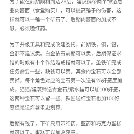
为了能在前期顺利到达26层，建议携带两个博洛尼
亚肉酱面（食堂购买），可以提高锤子的伤害，这
样就可以一锤一个矿石了。后期肉酱面的加成不
够，必须嗑红药。
为了升级工具和完成改建委托，前期铁，铜，银，
金都不建议卖。白金依石前期可以卖，后期保证求
婚的时候有十个作结婚戒指就可以了。圣铁矿完成
任务需要一些，缺钱可以卖。其余的宝石可以全部
卖掉。每个角色对应的宝石第一次送有25好感度加
成，猫猫/建筑师送青金石/紫水晶可以加100好感，
这两种宝石可以留一些。铁匠送红宝石也加100好
感但是送炸薯条更划算。
后期有钱了，下矿只用带红药，蓝药和巧克力蛋糕
就可以了。蛋糕可以加收获量。