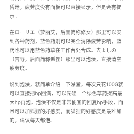
昏迷，疲劳度没有面板可以直接显示，但是会有提
示。
在ローリエ（萝丽艾，后面简称修女）那里可以买
到各种药剂，蓝色药剂可以完全消除疲劳影响，蓝
药也可以用蓝色药草在工作台处合成。去よしの
（吉野，后面简称狐狸）那里可以泡澡，直接清空
疲劳度。
说到泡澡，就简单介绍一下澡堂。每次只花100G就
可以直接把hp回满，可以先磕一个绿色草药提高最
大hp再泡。泡澡不仅是非常便宜的回复hp手段，而
且可以加狐狸的好感度，而狐狸的好感度是最难加
的，建议每天都泡。