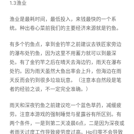
1.3渔业
渔业是最耗时间，最低投入，来钱最快的一个系
统。种出卷心菜前我们的主要经济来源就是钓鱼。
有多个钓鱼点，拿到金钓竿之前建议去铁匠家旁边
的瀑布处钓鱼，因为这里不用蓄力就可以到最深
处。有了金钓竿之后在晴天去海边钓，雨天在瀑布
处钓。因为雨天虽然大鱼出率会上升，但海边在雨
天反而会钓到很多垃圾玩意。（注意本自然段是笔
者的经验之谈，不一定完全准确。）
雨天和深夜钓鱼之前建议吃一个蓝色草药，减缓疲
劳。注意本游戏的强制睡觉与星露谷有所区别。有
两个条件，一是到第二天凌晨6点，二是因为深夜或
者雨天过度工作导致疲劳度过高。Hp归零不会导致