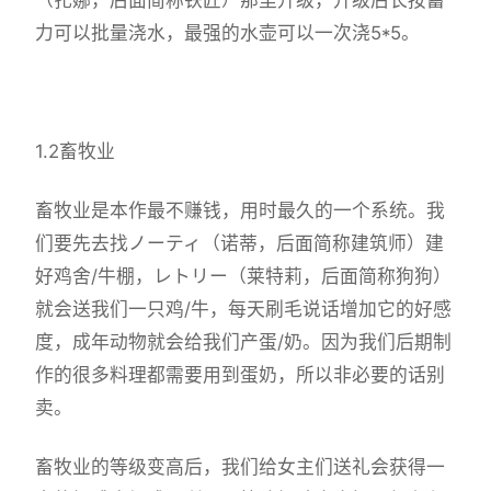
力可以批量浇水，最强的水壶可以一次浇5*5。
1.2畜牧业
畜牧业是本作最不赚钱，用时最久的一个系统。我
们要先去找ノーティ（诺蒂，后面简称建筑师）建
好鸡舍/牛棚，レトリー（莱特莉，后面简称狗狗）
就会送我们一只鸡/牛，每天刷毛说话增加它的好感
度，成年动物就会给我们产蛋/奶。因为我们后期制
作的很多料理都需要用到蛋奶，所以非必要的话别
卖。
畜牧业的等级变高后，我们给女主们送礼会获得一