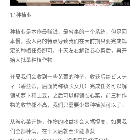
1.1种植业
种植业是本作最赚钱，最省事的一个系统，但是回
本慢，投入高的特点导致我们在大前期只要完成规
定的种植任务即可，十天左右解锁卷心菜后，再开
始大批量种植作物。
开局我们会收到一些芜菁的种子，收获后给ビステ
ィ（碧丝蒂，后面简称镇长女儿）完成任务可以解
锁胡萝卜和土豆，之后可以解锁卷心菜，前三种作
物的收益都不高，我们只需要少量种植就可以了。
从卷心菜开始，作物的收益将会大幅提高，如果我
们全部种满，在十天后就至少能收获