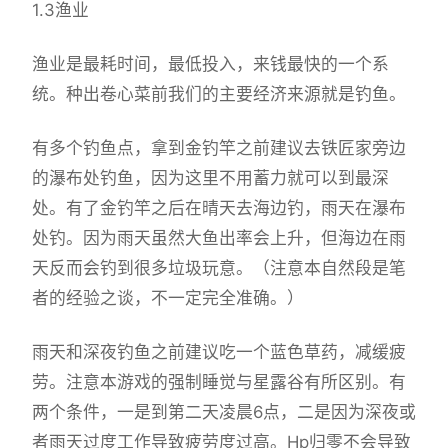
1.3渔业
渔业是最耗时间，最低投入，来钱最快的一个系
统。种出卷心菜前我们的主要经济来源就是钓鱼。
有多个钓鱼点，拿到金钓竿之前建议去铁匠家旁边
的瀑布处钓鱼，因为这里不用蓄力就可以到最深
处。有了金钓竿之后在晴天去海边钓，雨天在瀑布
处钓。因为雨天虽然大鱼出率会上升，但海边在雨
天反而会钓到很多垃圾玩意。（注意本自然段是笔
者的经验之谈，不一定完全准确。）
雨天和深夜钓鱼之前建议吃一个蓝色草药，减缓疲
劳。注意本游戏的强制睡觉与星露谷有所区别。有
两个条件，一是到第二天凌晨6点，二是因为深夜或
者雨天过度工作导致疲劳度过高。Hp归零不会导致