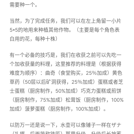
需要种一个。
当然，为了完成任务，我们可以在左上角留一小片
5*5的地用来种植其他作物。（主要是每个角色表
白用的花，每种十株）
有一个必备的技巧是，我们在收获之前可以先吃一
个加收获量的料理，这里推荐的料理是（根据获得
难度为顺序）：曲奇（食堂购买，25％加成）黄色
草药（50层以后矿洞获得，25％加成）蛋糕或者芝
士蛋糕（厨房制作，50%加成）巧克力蛋糕或煎饼
（厨房制作，75%加成）松茸饭（厨房制作，100%
加成）菠萝蛋糕（厨房制作，100%加成）。
以防万一还是说一下，水壶可以像锤子一样在ザナ
（扎娜，后面简称铁匠）那里升级，升级后长按蓄