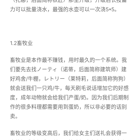
力可以批量浇水，最强的水壶可以一次浇5*5。
1.2畜牧业
畜牧业是本作最不赚钱，用时最久的一个系统。我
们要先去找ノーティ（诺蒂，后面简称建筑师）建
好鸡舍/牛棚，レトリー（莱特莉，后面简称狗狗）
就会送我们一只鸡/牛，每天刷毛说话增加它的好感
度，成年动物就会给我们产蛋/奶。因为我们后期制
作的很多料理都需要用到蛋奶，所以非必要的话别
卖。
畜牧业的等级变高后，我们给女主们送礼会获得一