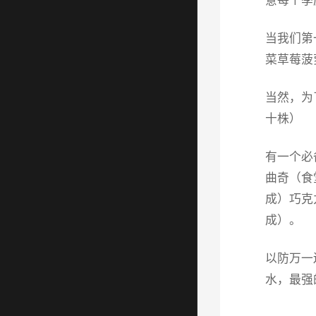
当我们第
菜草莓菠
当然，为
十株）
有一个必
曲奇（食
成）巧克
成）。
以防万一
水，最强