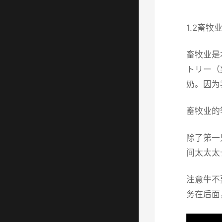
1.2畜牧
畜牧业是
トリー（
奶。因为
畜牧业的
除了第一
间太太太
注意牛不
务在后面