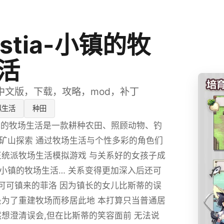
estia-小镇的牧
活
中文版，下载，攻略，mod，补丁
拟生活
种田
a-小镇的牧场生活是一款耕种农田、照顾动物、钓
矿山探索 通过牧场生活与个性多彩的角色们
正统派牧场生活模拟游戏 与关系好的女孩子成
小镇的牧场生活… 关系变得更加深入后还可
到可可镇来的菲洛 因为镇长的女儿比斯蒂的误
是为了重建牧场而移居此地 本打算只当普通居
然想澄清误会,但在比斯蒂的笑容面前 无法说