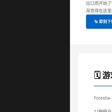
出口而开始了
渐觉得在这里
🔩 即刻下
🗓️
Fores
1.1种植业