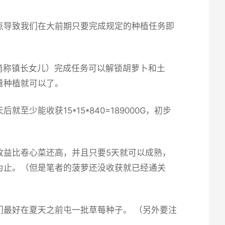
点导致我们在大前期只要完成规定的种植任务即
简称镇长女儿）完成任务可以解锁胡萝卜和土
量种植就可以了。
能收获15*15*840=189000G，初步
收益比卷心菜还高，并且只要5天就可以成熟，
为止。（但是笔者的菠萝还没收获就已经通关
最好在夏天之前屯一批草莓种子。 （另外要注