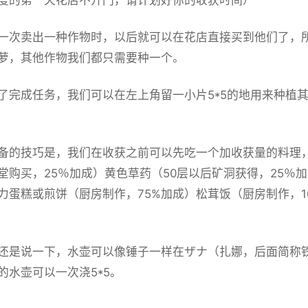
一次卖出一种作物时，以后就可以在花店直接买到他们了，
萝，其他作物我们都只需要种一个。
了完成任务，我们可以在左上角留一小片5*5的地用来种植
备的技巧是，我们在收获之前可以先吃一个加收获量的料理
堂购买，25％加成）黄色草药（50层以后矿洞获得，25％
力蛋糕或煎饼（厨房制作，75%加成）松茸饭（厨房制作，10
还是说一下，水壶可以像锤子一样在ザナ（扎娜，后面简称
的水壶可以一次浇5*5。