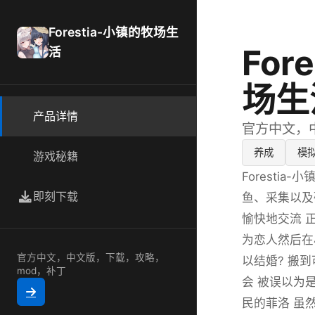
Forestia-小镇的牧场生
For
活
场生
产品详情
官方中文，
养成
模
游戏秘籍
Foresti
即刻下载
鱼、采集以及
愉快地交流 
为恋人然后在
官方中文，中文版，下载，攻略，
以结婚? 搬
mod，补丁
会 被误以为
民的菲洛 虽