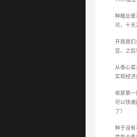
种植业是
可，十天
开局我们
豆，之后
从卷心菜
实现经济
收获第一
可以快速
了）
种子没有
意每个季