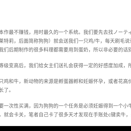
业
本作最不赚钱，用时最久的一个系统。我们要先去找ノーティ
莱特莉，后面简称狗狗）就会送我们一只鸡/牛，每天刷毛说
我们后期制作的很多料理都需要用到蛋奶，所以非必要的话
等级变高后，我们给女主们送礼会获得一定的好感度加成，
只鸡和牛，新动物的来源是孵蛋器孵和妊娠怀孕，或者花高
长了。
要一次性买满，因为狗狗的一个任务是必须妊娠得到一个小
，就会卡关，笔者自己卡了很多天才发现在手账处c键卖牛，