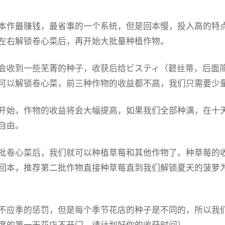
本作最赚钱，最省事的一个系统，但是回本慢，投入高的特
左右解锁卷心菜后，再开始大批量种植作物。
会收到一些芜菁的种子，收获后给ビスティ（碧丝蒂，后面
可以解锁卷心菜，前三种作物的收益都不高，我们只需要少
开始，作物的收益将会大幅提高，如果我们全部种满，在十天后就至少
自由。
批卷心菜后，我们就可以种植草莓和其他作物了。种草莓的
回本，推荐第二批作物直接种草莓直到我们解锁夏天的菠萝
不应季的惩罚，但是每个季节花店的种子是不同的，所以我们
度的第一天花店不开门，请计划好你的收获时间）