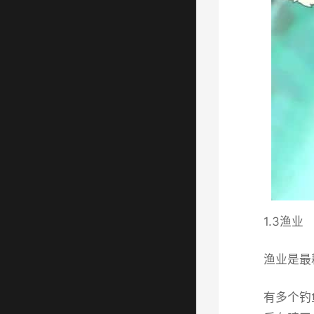
1.3渔业
渔业是最
有多个钓