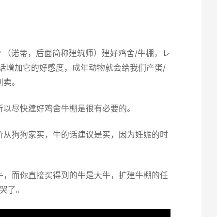
（诺蒂，后面简称建筑师）建好鸡舍/牛棚，レ
话增加它的好感度，成年动物就会给我们产蛋/
别卖。
所以尽快建好鸡舍牛棚是很有必要的。
价从狗狗家买，牛的话建议是买，因为妊娠的时
牛，而你直接买得到的牛是大牛，扩建牛棚的任
哭了。