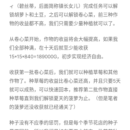
ィ（碧丝蒂，后面简称镇长女儿）完成任务可以解
锁胡萝卜和土豆，之后可以解锁卷心菜，前三种作
物的收益都不高，我们只需要少量种植就可以了。
从卷心菜开始，作物的收益将会大幅提高，如果我
们全部种满，在十天后就至少能收获
15*15*840=189000G，初步实现经济自由。
收获第一批卷心菜后，我们就可以种植草莓和其他
作物了。种草莓的收益比卷心菜还高，并且只要5天
就可以成熟，可以快速回本，推荐第二批作物直接
种草莓直到我们解锁夏天的菠萝为止。（但是笔者
的菠萝还没收获就已经通关了）
种子没有不应季的惩罚，但是每个季节花店的种子