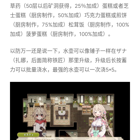
草药（50层以后矿洞获得，25％加成）蛋糕或者芝
士蛋糕（厨房制作，50%加成）巧克力蛋糕或煎饼
（厨房制作，75%加成）松茸饭（厨房制作，100%
加成）菠萝蛋糕（厨房制作，100%加成）。
以防万一还是说一下，水壶可以像锤子一样在ザナ
（扎娜，后面简称铁匠）那里升级，升级后长按蓄
力可以批量浇水，最强的水壶可以一次浇5*5。