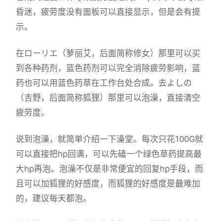
昏迷，疲劳度没有面板可以直接显示，但是会有提
示。
在ローリエ（萝丽艾，后面简称修女）那里可以买
到各种药剂，蓝色药剂可以完全消除疲劳影响，蓝
药也可以用蓝色药草在工作台处合成。去よしの
（吉野，后面简称狐狸）那里可以泡澡，直接清空
疲劳度。
说到泡澡，就简单介绍一下澡堂。每次只花100G就
可以直接把hp回满，可以先磕一个绿色草药提高最
大hp再泡。泡澡不仅是非常便宜的回复hp手段，而
且可以加狐狸的好感度，而狐狸的好感度是最难加
的，建议每天都泡。