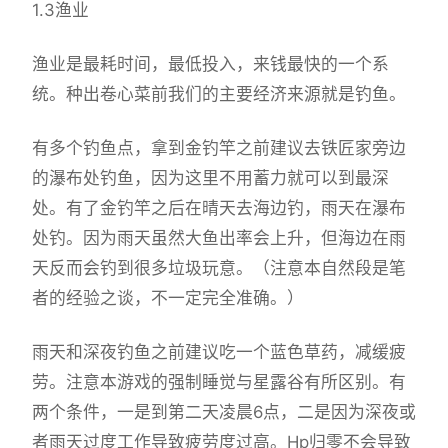
1.3渔业
渔业是最耗时间，最低投入，来钱最快的一个系
统。种出卷心菜前我们的主要经济来源就是钓鱼。
有多个钓鱼点，拿到金钓竿之前建议去铁匠家旁边
的瀑布处钓鱼，因为这里不用蓄力就可以到最深
处。有了金钓竿之后在晴天去海边钓，雨天在瀑布
处钓。因为雨天虽然大鱼出率会上升，但海边在雨
天反而会钓到很多垃圾玩意。（注意本自然段是笔
者的经验之谈，不一定完全准确。）
雨天和深夜钓鱼之前建议吃一个蓝色草药，减缓疲
劳。注意本游戏的强制睡觉与星露谷有所区别。有
两个条件，一是到第二天凌晨6点，二是因为深夜或
者雨天过度工作导致疲劳度过高。Hp归零不会导致