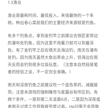
1.3渔业
渔业是最耗时间，最低投入，来钱最快的一个系
统。种出卷心菜前我们的主要经济来源就是钓鱼。
有多个钓鱼点，拿到金钓竿之前建议去铁匠家旁边
的瀑布处钓鱼，因为这里不用蓄力就可以到最深
处。有了金钓竿之后在晴天去海边钓，雨天在瀑布
处钓。因为雨天虽然大鱼出率会上升，但海边在雨
天反而会钓到很多垃圾玩意。（注意本自然段是笔
者的经验之谈，不一定完全准确。）
雨天和深夜钓鱼之前建议吃一个蓝色草药，减缓疲
劳。注意本游戏的强制睡觉与星露谷有所区别。有
两个条件，一是到第二天凌晨6点，二是因为深夜或
者雨天过度工作导致疲劳度过高。Hp归零不会导致