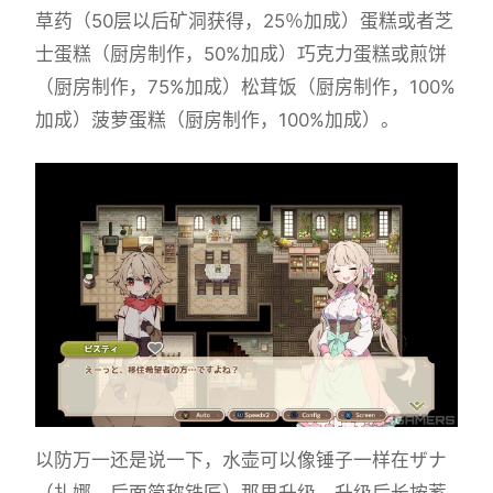
草药（50层以后矿洞获得，25％加成）蛋糕或者芝
士蛋糕（厨房制作，50%加成）巧克力蛋糕或煎饼
（厨房制作，75%加成）松茸饭（厨房制作，100%
加成）菠萝蛋糕（厨房制作，100%加成）。
以防万一还是说一下，水壶可以像锤子一样在ザナ
（扎娜，后面简称铁匠）那里升级，升级后长按蓄