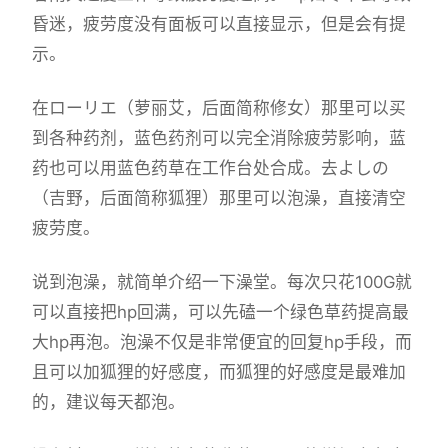
昏迷，疲劳度没有面板可以直接显示，但是会有提
示。
在ローリエ（萝丽艾，后面简称修女）那里可以买
到各种药剂，蓝色药剂可以完全消除疲劳影响，蓝
药也可以用蓝色药草在工作台处合成。去よしの
（吉野，后面简称狐狸）那里可以泡澡，直接清空
疲劳度。
说到泡澡，就简单介绍一下澡堂。每次只花100G就
可以直接把hp回满，可以先磕一个绿色草药提高最
大hp再泡。泡澡不仅是非常便宜的回复hp手段，而
且可以加狐狸的好感度，而狐狸的好感度是最难加
的，建议每天都泡。