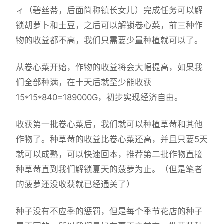
ィ（碧丝蒂，后面简称镇长女儿）完成任务可以解
锁胡萝卜和土豆，之后可以解锁卷心菜，前三种作
物的收益都不高，我们只需要少量种植就可以了。
从卷心菜开始，作物的收益将会大幅提高，如果我
们全部种满，在十天后就至少能收获
15*15*840=189000G，初步实现经济自由。
收获第一批卷心菜后，我们就可以种植草莓和其他
作物了。种草莓的收益比卷心菜还高，并且只要5天
就可以成熟，可以快速回本，推荐第二批作物直接
种草莓直到我们解锁夏天的菠萝为止。（但是笔者
的菠萝还没收获就已经通关了）
种子没有不应季的惩罚，但是每个季节花店的种子