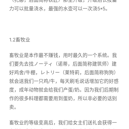
力可以批量浇水，最强的水壶可以一次浇5*5。
1.2畜牧业
畜牧业是本作最不赚钱，用时最久的一个系统。我
们要先去找ノーティ（诺蒂，后面简称建筑师）建
好鸡舍/牛棚，レトリー（莱特莉，后面简称狗狗）
就会送我们一只鸡/牛，每天刷毛说话增加它的好感
度，成年动物就会给我们产蛋/奶。因为我们后期制
作的很多料理都需要用到蛋奶，所以非必要的话别
卖。
畜牧业的等级变高后，我们给女主们送礼会获得一