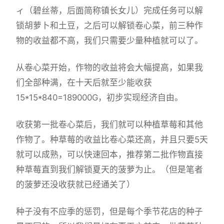
ィ（碧丝蒂，后面简称镇长女儿）完成任务可以解
锁胡萝卜和土豆，之后可以解锁卷心菜，前三种作
物的收益都不高，我们只需要少量种植就可以了。
从卷心菜开始，作物的收益将会大幅提高，如果我
们全部种满，在十天后就至少能收获
15*15*840=189000G，初步实现经济自由。
收获第一批卷心菜后，我们就可以种植草莓和其他
作物了。种草莓的收益比卷心菜还高，并且只要5天
就可以成熟，可以快速回本，推荐第二批作物直接
种草莓直到我们解锁夏天的菠萝为止。（但是笔者
的菠萝还没收获就已经通关了）
种子没有不应季的惩罚，但是每个季节花店的种子