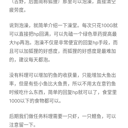
（吉野，后面简称狐狸）那里可以泡澡，直接清空
疲劳度。
说到泡澡，就简单介绍一下澡堂。每次只花100G就
可以直接把hp回满，可以先磕一个绿色草药提高最
大hp再泡。泡澡不仅是非常便宜的回复hp手段，而
且可以加狐狸的好感度，而狐狸的好感度是最难加
的，建议每天都泡。
没有料理可以增加钓鱼的收获量，只能增加大鱼出
率，但是有些小鱼比大鱼贵，所以不用太在意钓鱼
时候吃什么东西，简单的回复hp就可以了，食堂里
1000以下的食物都可以。
后期我们做任务料理需要一只虾，一只鲣鱼，可以
注意留一下。