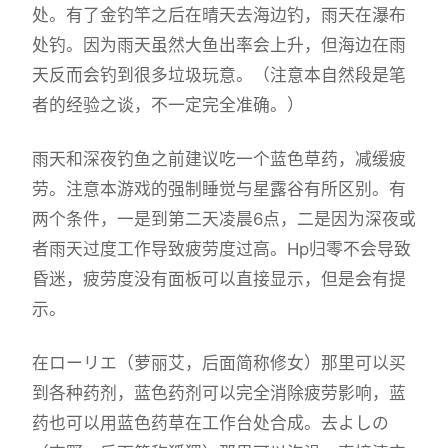
处。有了金钓竿之后在晴天去海边钓，雨天在瀑布
处钓。因为雨天虽然大鱼出率会上升，但海边在雨
天反而会钓到很多垃圾玩意。（注意本自然段是笔
者的经验之谈，不一定完全准确。）
雨天和深夜钓鱼之前建议吃一个蓝色草药，减缓疲
劳。注意本游戏的强制睡觉与星露谷有所区别。有
两个条件，一是到第二天凌晨6点，二是因为深夜或
者雨天过度工作导致疲劳度过高。Hp归零不会导致
昏迷，疲劳度没有面板可以直接显示，但是会有提
示。
在ローリエ（萝丽艾，后面简称修女）那里可以买
到各种药剂，蓝色药剂可以完全消除疲劳影响，蓝
药也可以用蓝色药草在工作台处合成。去よしの