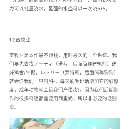
力可以批量浇水，最强的水壶可以一次浇5*5。
1.2畜牧业
畜牧业是本作最不赚钱，用时最久的一个系统。我
们要先去找ノーティ（诺蒂，后面简称建筑师）建
好鸡舍/牛棚，レトリー（莱特莉，后面简称狗狗）
就会送我们一只鸡/牛，每天刷毛说话增加它的好感
度，成年动物就会给我们产蛋/奶。因为我们后期制
作的很多料理都需要用到蛋奶，所以非必要的话别
卖。