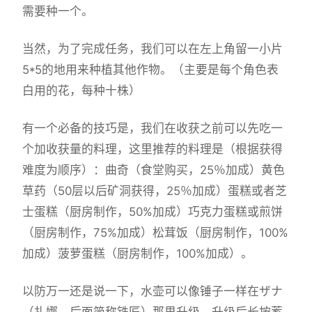
需要种一个。
当然，为了完成任务，我们可以在左上角留一小片
5*5的地用来种植其他作物。（主要是每个角色表
白用的花，每种十株）
有一个必备的技巧是，我们在收获之前可以先吃一
个加收获量的料理，这里推荐的料理是（根据获得
难度为顺序）：曲奇（食堂购买，25％加成）黄色
草药（50层以后矿洞获得，25％加成）蛋糕或者芝
士蛋糕（厨房制作，50%加成）巧克力蛋糕或煎饼
（厨房制作，75%加成）松茸饭（厨房制作，100%
加成）菠萝蛋糕（厨房制作，100%加成）。
以防万一还是说一下，水壶可以像锤子一样在ザナ
（扎娜，后面简称铁匠）那里升级，升级后长按蓄