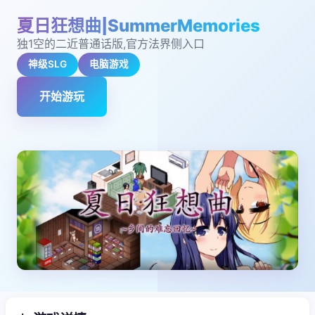
夏日狂想曲|SummerMemories
独1空的二近普通话版,官方法界侧入口
神级SLG
电脑游戏
开始游玩