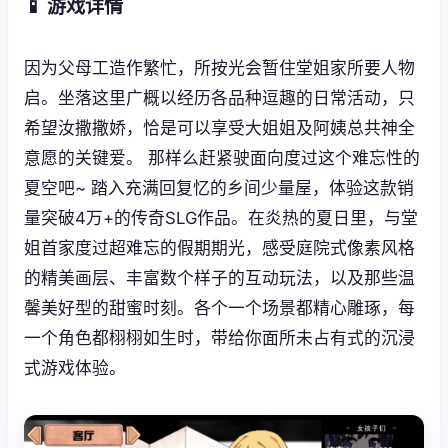
📱 游戏详情
因为父母工造作繁忙，所按光会暂住堂姐家所要人物
启。坐落这里广概以经历各品种逗趣的日常活动，只
希望汝撒撒娇，恰是可以享受大姐姐及阿姨总共神全
意愿的关键爱。 那样么赶紧驶面向度过这个难忘性的
夏空吧~ 踏入充满回复忆的乡间少量屋，体验这款销
量突破4万+的传奇SLG作品。在炎热的夏日里，与堂
姐首家度过超难忘的假期期光，感受庭院式像素风格
的精美画层、丰富数个样子的互动玩法，以及那些温
馨美好型的甜蜜时刻。各个一个场景都精心雕琢，每
一个角色都栩栩如生时，带给你面所未占有式的沉浸
式游戏体验。