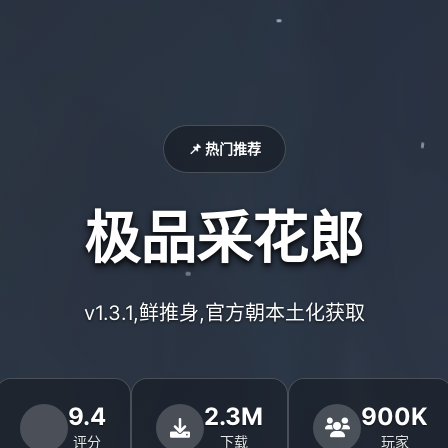
📌 热门推荐
极品采花郎
v1.3.1,鲜推身,官方朝本土化获取
9.4
2.3M
900K
评分
下载
玩家