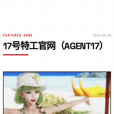
FEATURED GAME
2026.08.06
17号特工官网（AGENT17）